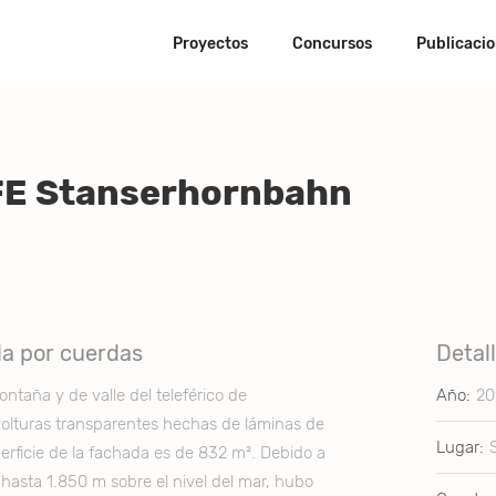
Proyectos
Concursos
Publicaci
FE Stanserhornbahn
a por cuerdas
Detal
ntaña y de valle del teleférico de
Año:
20
olturas transparentes hechas de láminas de
Lugar:
erficie de la fachada es de 832 m². Debido a
n hasta 1.850 m sobre el nivel del mar, hubo