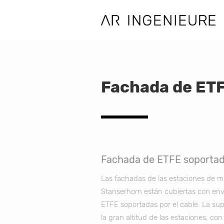
Fachada de ET
Fachada de ETFE soportad
Las fachadas de las estaciones de mo
Stanserhorn están cubiertas con env
ETFE soportadas por el cable. La sup
la gran altitud de las estaciones, co