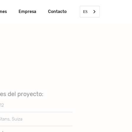
ones
Empresa
Contacto
ES
les del proyecto:
12
Stans, Suiza