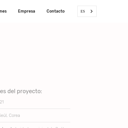
ones
Empresa
Contacto
ES
les del proyecto:
21
Seúl, Corea