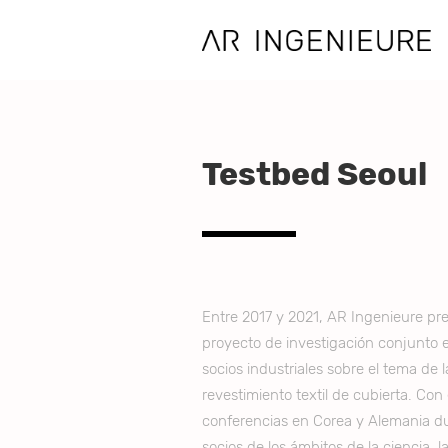
Testbed Seoul
Entre 2017 y 2021, AR Ingenieure pre
proyecto de investigación conjunto e
socios industriales sobre el tema de 
revestimiento textil de cubierta. Con e
conferencias en Corea y Alemania du
socios de los ámbitos de la ciencia, la