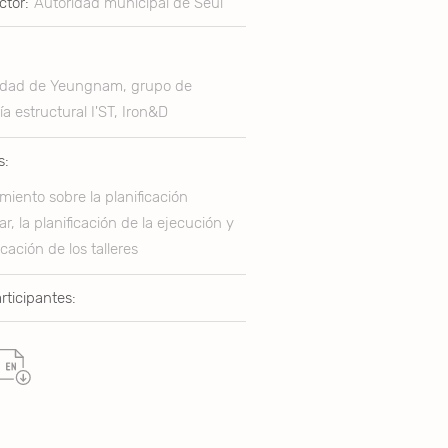
ctor:
Autoridad municipal de Seúl
idad de Yeungnam, grupo de
ía estructural I'ST, Iron&D
s:
iento sobre la planificación
ar, la planificación de la ejecución y
icación de los talleres
rticipantes: