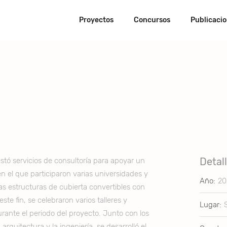
Proyectos
Concursos
Publicaci
Detal
stó servicios de consultoría para apoyar un
n el que participaron varias universidades y
Año:
20
las estructuras de cubierta convertibles con
ste fin, se celebraron varios talleres y
Lugar:
rante el periodo del proyecto. Junto con los
 arquitectura y la ingeniería, se desarrolló el