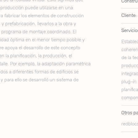
Constru
a producción puede utilizarse en una
Cliente:
ra fabricar los elementos de construcción
 prefabricación, llevarlos a la obra y
Servicio
n programa de montaje coordinado. El
lidad óptima en el menor tiempo posible y
Establec
re apoya el desarrollo de este concepto
coherent
 la planificación, la producción, el
de la te
talle. Por ejemplo, la adaptación paramétrica
producc
os a diferentes formas de edificios se
integrad
y para ello se desarrolló un sistema de
plug-in 
planific
compone
Otros pa
redbloc