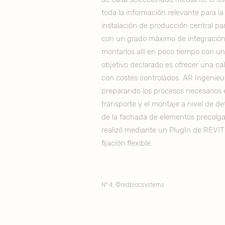
toda la información relevante para l
instalación de producción central pa
con un grado máximo de integración y
montarlos allí en poco tiempo con u
objetivo declarado es ofrecer una ca
con costes controlados. AR Ingenieu
preparando los procesos necesarios en
transporte y el montaje a nivel de de
de la fachada de elementos precolgad
realizó mediante un PlugIn de REVIT 
fijación flexible.
Nº 4: ©redblocsystems