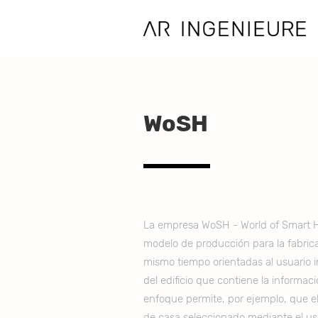
WoSH
La empresa WoSH - World of Smart 
modelo de producción para la fabric
mismo tiempo orientadas al usuario i
del edificio que contiene la informac
enfoque permite, por ejemplo, que e
de casa seleccionado mediante el uso 