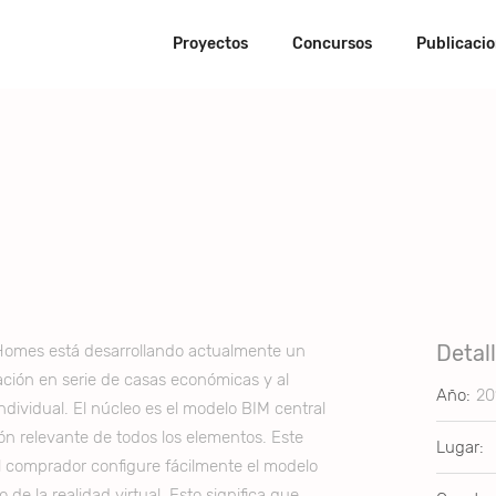
Proyectos
Concursos
Publicaci
Detal
Homes está desarrollando actualmente un
ación en serie de casas económicas y al
Año:
20
ndividual. El núcleo es el modelo BIM central
ión relevante de todos los elementos. Este
Lugar:
l comprador configure fácilmente el modelo
de la realidad virtual. Esto significa que